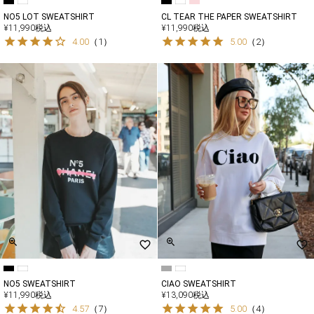
NO5 LOT SWEATSHIRT
CL TEAR THE PAPER SWEATSHIRT
¥
11,990
税込
¥
11,990
税込
4.00
（
1
）
5.00
（
2
）
NO5 SWEATSHIRT
CIAO SWEATSHIRT
¥
11,990
税込
¥
13,090
税込
4.57
（
7
）
5.00
（
4
）