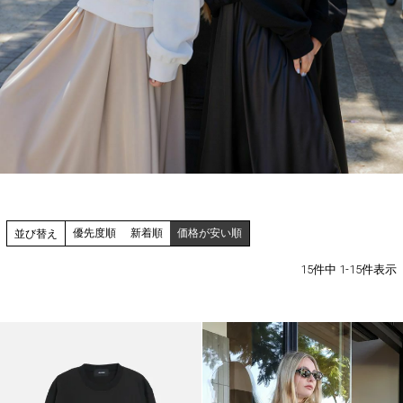
優先度順
新着順
価格が安い順
並び替え
15
件中
1
-
15
件表示