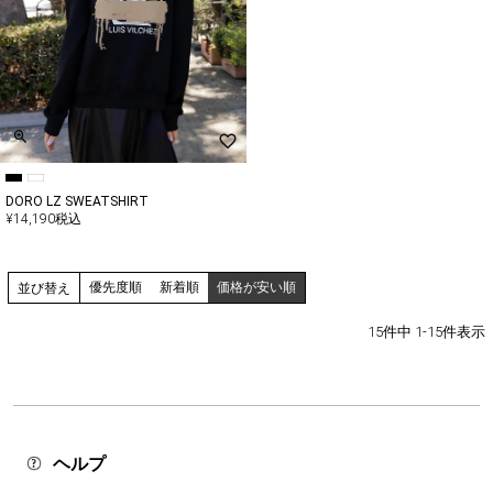
DORO LZ SWEATSHIRT
¥
14,190
税込
優先度順
新着順
価格が安い順
並び替え
15
件中
1
-
15
件表示
ヘルプ