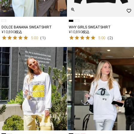
DOLCE BANANA SWEATSHIRT
WHY GIRLS SWEATSHIRT
¥
10,890
税込
¥
10,890
税込
5.00
（
1
）
5.00
（
2
）