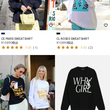
CE PARIS SWEATSHIRT
CL ROSES SWEATSHIRT
¥
10,890
税込
¥
10,890
税込
5.00
（
1
）
5.00
（
2
）