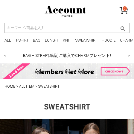
0
ALL
T-SHIRT
BAG
LONG-T
KNIT
SWEATSHIRT
HOODIE
CHARM
BAG + STRAP(単品)ご購入でCHARMプレゼント!
＜
＞
HOME
ALL ITEM
SWEATSHIRT
SWEATSHIRT