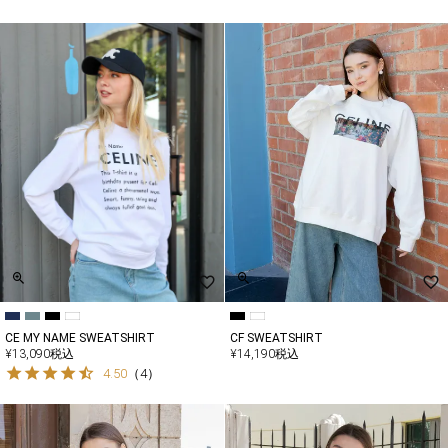
CE MY NAME SWEATSHIRT
CF SWEATSHIRT
¥
13,090
税込
¥
14,190
税込
4.50
（
4
）