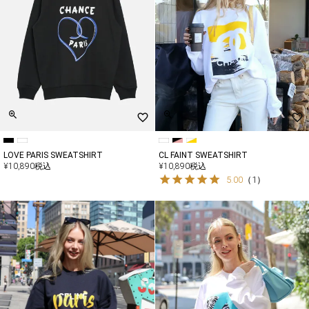
LOVE PARIS SWEATSHIRT
CL FAINT SWEATSHIRT
¥
10,890
税込
¥
10,890
税込
5.00
（
1
）