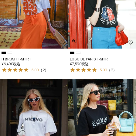
H BRUSH T-SHIRT
LOGO DE PARIS T-SHIRT
¥
6,490
税込
¥
7,590
税込
5.00
（
2
）
5.00
（
2
）