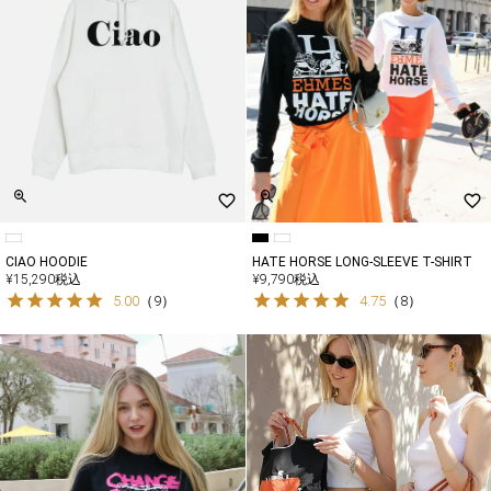
CIAO HOODIE
HATE HORSE LONG-SLEEVE T-SHIRT
¥
15,290
税込
¥
9,790
税込
5.00
（
9
）
4.75
（
8
）