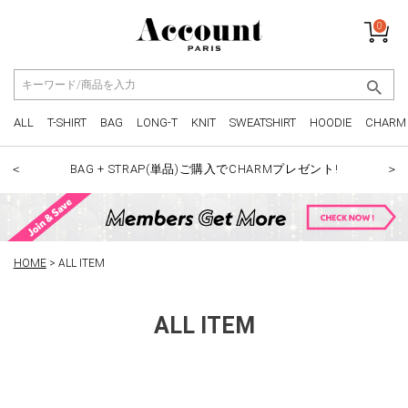
0
ALL
T-SHIRT
BAG
LONG-T
KNIT
SWEATSHIRT
HOODIE
CHARM
BAG + STRAP(単品)ご購入でCHARMプレゼント!
＜
＞
HOME
ALL ITEM
ALL ITEM