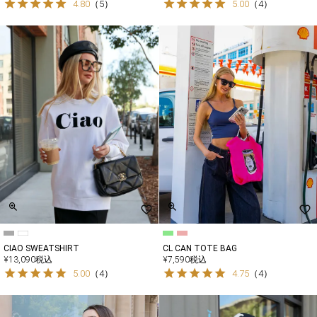
4.80
（
5
）
5.00
（
4
）
CIAO SWEATSHIRT
CL CAN TOTE BAG
¥
13,090
税込
¥
7,590
税込
5.00
（
4
）
4.75
（
4
）