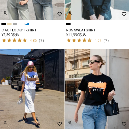
CIAO FLOCKY T-SHIRT
NO5 SWEATSHIRT
¥
7,590
税込
¥
11,990
税込
4.86
（
7
）
4.57
（
7
）