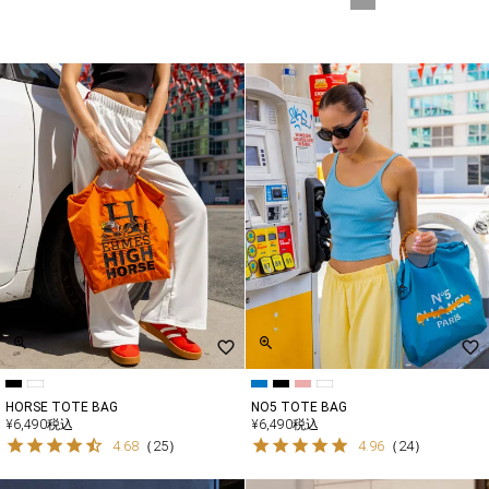
HORSE TOTE BAG
NO5 TOTE BAG
¥
6,490
税込
¥
6,490
税込
4.68
（
25
）
4.96
（
24
）