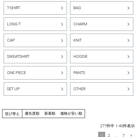
T-SHIRT
BAG
LONG-T
CHARM
CAP
KNIT
SWEATSHIRT
HOODIE
ONE PIECE
PANTS
SET UP
OTHER
優先度順
新着順
価格が安い順
並び替え
277
件中
1
-
40
件表示
1
2
…
7