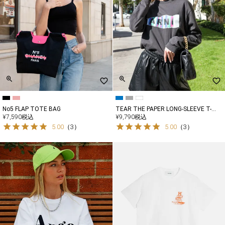
No5 FLAP TOTE BAG
TEAR THE PAPER LONG-SLEEVE T-
SHIRT
¥
7,590
税込
¥
9,790
税込
5.00
（
3
）
5.00
（
3
）