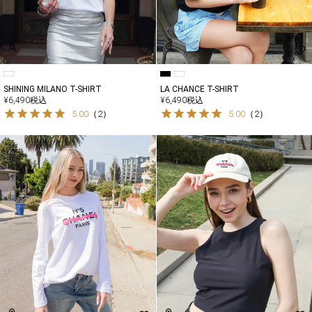
SHINING MILANO T-SHIRT
LA CHANCE T-SHIRT
¥
6,490
税込
¥
6,490
税込
5.00
（
2
）
5.00
（
2
）