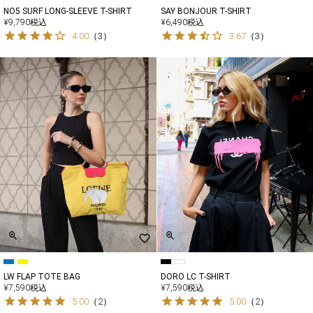
NO5 SURF LONG-SLEEVE T-SHIRT
SAY BONJOUR T-SHIRT
¥
9,790
税込
¥
6,490
税込
4.00
（
3
）
3.67
（
3
）
LW FLAP TOTE BAG
DORO LC T-SHIRT
¥
7,590
税込
¥
7,590
税込
5.00
（
2
）
5.00
（
2
）