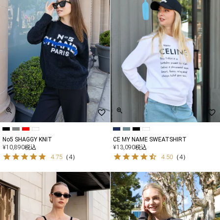
No5 SHAGGY KNIT
CE MY NAME SWEATSHIRT
¥
10,890
税込
¥
13,090
税込
4.75
（
4
）
4.50
（
4
）