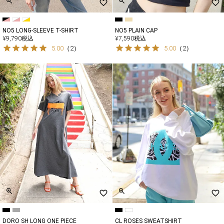
NO5 LONG-SLEEVE T-SHIRT
NO5 PLAIN CAP
¥
9,790
税込
¥
7,590
税込
5.00
（
2
）
5.00
（
2
）
DORO SH LONG ONE PIECE
CL ROSES SWEATSHIRT