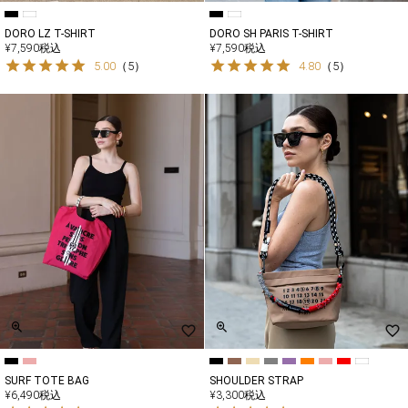
DORO LZ T-SHIRT
DORO SH PARIS T-SHIRT
¥
7,590
税込
¥
7,590
税込
5.00
（
5
）
4.80
（
5
）
SURF TOTE BAG
SHOULDER STRAP
¥
6,490
税込
¥
3,300
税込