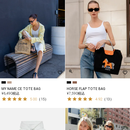
MY NAME CE TOTE BAG
HORSE FLAP TOTE BAG
¥
6,490
税込
¥
7,590
税込
5.00
（
15
）
4.92
（
13
）