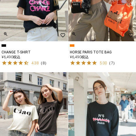
CHANGE T-SHIRT
HORSE PARIS TOTE BAG
¥
6,490
税込
¥
6,490
税込
4.38
（
8
）
5.00
（
7
）