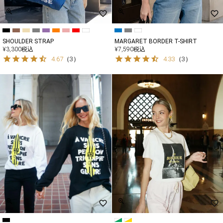
SHOULDER STRAP
MARGARET BORDER T-SHIRT
¥
3,300
税込
¥
7,590
税込
4.67
（
3
）
4.33
（
3
）