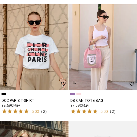
DCC PARIS T-SHIRT
DB CAN TOTE BAG
¥
8,690
税込
¥
7,590
税込
5.00
（
2
）
5.00
（
2
）