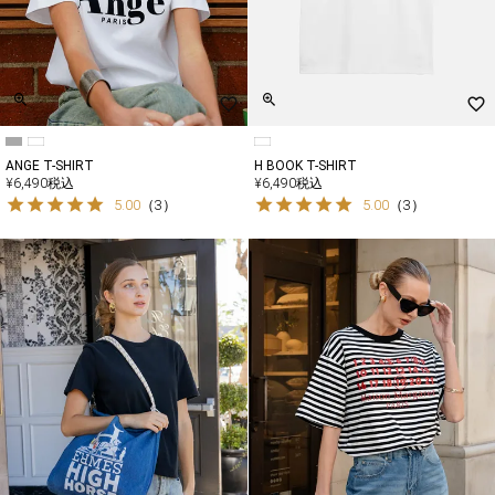
ANGE T-SHIRT
H BOOK T-SHIRT
¥
6,490
税込
¥
6,490
税込
5.00
（
3
）
5.00
（
3
）