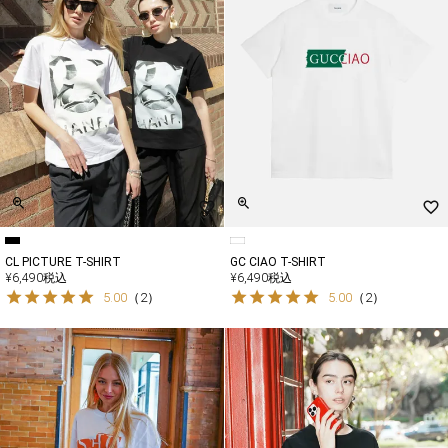
CL PICTURE T-SHIRT
GC CIAO T-SHIRT
¥
6,490
税込
¥
6,490
税込
5.00
（
2
）
5.00
（
2
）