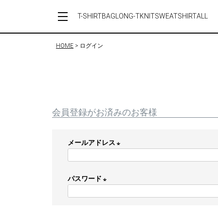
T-SHIRT
BAG
LONG-T
KNIT
SWEATSHIRT
ALL
HOME
ログイン
会員登録がお済みのお客様
メールアドレス
(
必
パスワード
須
)
(
必
須