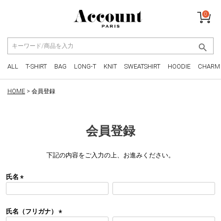
0
ALL
T-SHIRT
BAG
LONG-T
KNIT
SWEATSHIRT
HOODIE
CHARM
HOME
会員登録
会員登録
下記の内容をご入力の上、お進みください。
氏名
(
必
須
氏名（フリガナ）
)