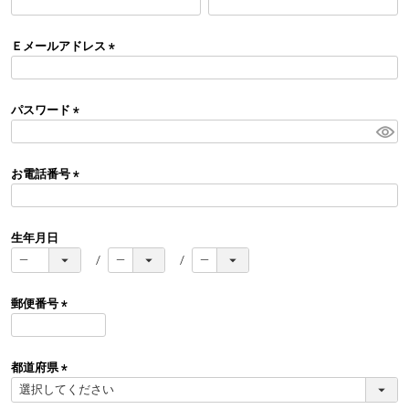
(
必
須
Ｅメールアドレス
)
(
必
須
パスワード
)
(
必
須
お電話番号
)
(
必
須
生年月日
)
郵便番号
(
必
須
都道府県
)
(
必