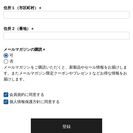
須
住所１（市区町村）
)
(
必
須
住所２（番地）
)
(
必
須
メールマガジンの購読
)
可
(
否
必
メールマガジンをご購読いただくと、新製品やセール情報をお届けしま
須
す。またメールマガジン限定クーポンやプレゼントなどお得な情報をお
)
届けします。
会員規約
に同意する
個人情報保護方針
に同意する
登録