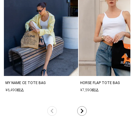
MY NAME CE TOTE BAG
HORSE FLAP TOTE BAG
¥
6,490
税込
¥
7,590
税込