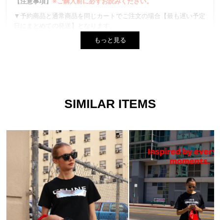
【注意事項】
※ご購入前に必ずお読みください。
▼予約商品と通常商品を同じカートでご注文の場合【最も遅い予定
日にまとめての発送】となります。
もっと見る
▼生産時期やカラーによってネームタグ、素材など異なる場合がご
ざいます。 品質には問題ございません。
▼プリントは1点ずつ仕上げています。全く同じデザインはござい
ませんので、風合いとしてご着用ください。また、お選びいただく
ことは出来ません。
SIMILAR ITEMS
▼商品写真はできる限り実物の色に近づけるよう徹底しております
が、 お使いのモニター設定、お部屋の照明等により実際の商品と
色味が異なる場合がございます。
▼実物に近い色は、着用以外の色名が付いた画像が１番近い色にな
ります。
▼サイズはスタッフが平置きでメジャー計測したものになります。
商品により若干の誤差が生じる場合がございます。
▼ご購入の際に1回の決済で当店が定めている金額以上であれば送