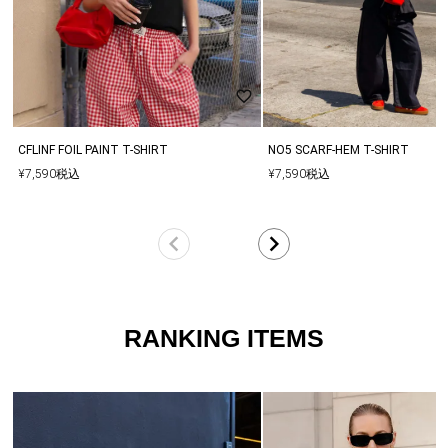
料無料となります。再度、別決済でご購入する際は同梱は出来かね
ます。
▼多くのお客様からアクセスいただいておりますので、他のお客様
と同じタイミングで商品をカートに入れてしまった場合、ご注文頂
いた商品が欠品となる場合もございます。
その場合は、在庫切れのお詫びメールとともに、欠品分の商品をキ
ャンセルした内容にて商品を手配させていただきます。
CFLINF FOIL PAINT T-SHIRT
NO5 SCARF-HEM T-SHIRT
¥
7,590
税込
¥
7,590
税込
RANKING ITEMS