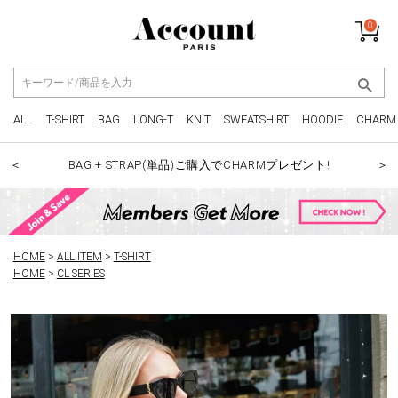
0
ALL
T-SHIRT
BAG
LONG-T
KNIT
SWEATSHIRT
HOODIE
CHARM
BAG + STRAP(単品)ご購入でCHARMプレゼント!
＜
＞
HOME
ALL ITEM
T-SHIRT
HOME
CL SERIES