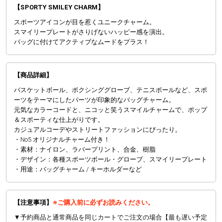
【SPORTY SMILEY CHARM】
スポーツアイコンが目を惹くユニークチャーム。
スマイリープレートがさりげないハッピー感を演出。
バッグに付けてアクティブなムードをプラス！
【商品詳細】
バスケットボール、ボクシンググローブ、テニスボールなど、スポ
ーツをテーマにしたパーツが印象的なバッグチャーム。
元気なカラーコードと、ニコッと笑うスマイルチャームで、ポップ
＆スポーティな仕上がりです。
カジュアルコーデやストリートファッションにぴったり。
・No5 オリジナルチャーム付き！
・素材：ナイロン、ラバープリント、合金、樹脂
・デザイン：各種スポーツボール・グローブ、スマイリープレート
・用途：バッグチャーム / キーホルダーなど
【注意事項】
※ご購入前に必ずお読みください。
▼予約商品と通常商品を同じカートでご注文の場合【最も遅い予定