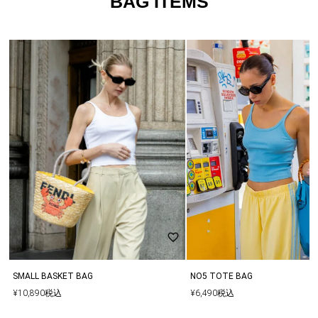
BAG ITEMS
SMALL BASKET BAG
NO5 TOTE BAG
¥
10,890
税込
¥
6,490
税込