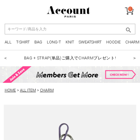
0
ALL
T-SHIRT
BAG
LONG-T
KNIT
SWEATSHIRT
HOODIE
CHARM
BAG + STRAP(単品)ご購入でCHARMプレゼント!
＜
＞
HOME
ALL ITEM
CHARM