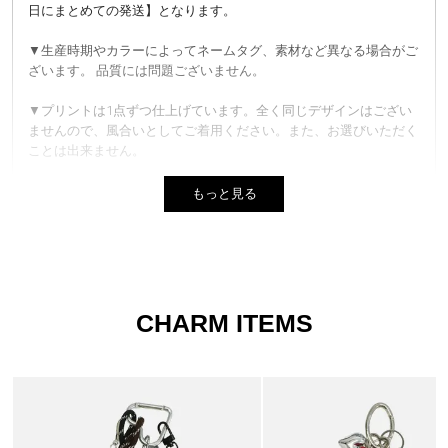
日にまとめての発送】となります。
▼生産時期やカラーによってネームタグ、素材など異なる場合がご
ざいます。 品質には問題ございません。
▼プリントは1点ずつ仕上げています。全く同じデザインはござい
ませんので、風合いとしてご着用ください。また、お選びいただく
ことは出来ません。
▼商品写真はできる限り実物の色に近づけるよう徹底しております
もっと見る
が、 お使いのモニター設定、お部屋の照明等により実際の商品と
色味が異なる場合がございます。
▼実物に近い色は、着用以外の色名が付いた画像が１番近い色にな
ります。
CHARM ITEMS
▼サイズはスタッフが平置きでメジャー計測したものになります。
商品により若干の誤差が生じる場合がございます。
▼ご購入の際に1回の決済で当店が定めている金額以上であれば送
料無料となります。再度、別決済でご購入する際は同梱は出来かね
ます。