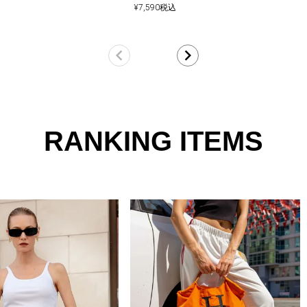
¥
7,590
税込
RANKING ITEMS