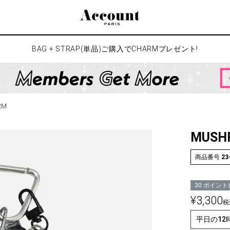
検索
BAG + STRAP(単品)ご購入でCHARMプレゼント!
RM
MUSH
商品番号
23
30
ポイント
¥
3,300
税
平日の1