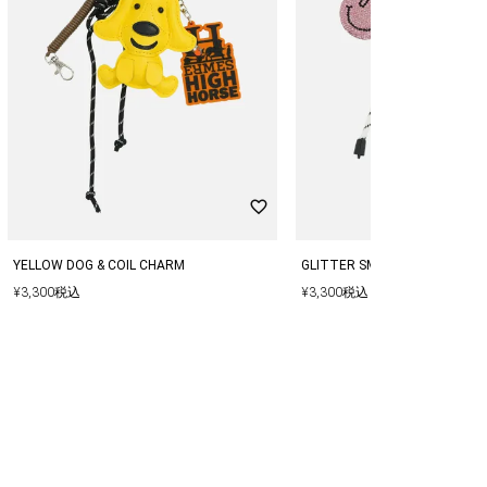
YELLOW DOG & COIL CHARM
GLITTER SMILE & RIBBON CH
¥
3,300
税込
¥
3,300
税込