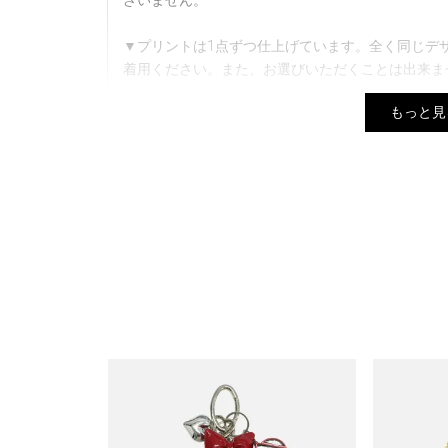
ざいません。
▼プリントは1点ずつ仕上げています。全く同じデ
着用ください。また、お選びいただくことは出来ま
もっと見
▼商品写真はできる限り実物の色に近づけるよう徹
定、お部屋の照明等により実際の商品と色味が異な
▼実物に近い色は、着用以外の色名が付いた画像が
▼サイズはスタッフが平置きでメジャー計測したも
る場合がございます。
▼ご購入の際に1回の決済で当店が定めている金額
決済でご購入する際は同梱は出来かねます。
▼多くのお客様からアクセスいただいておりますの
ートに入れてしまった場合、ご注文頂いた商品が欠
その場合は、在庫切れのお詫びメールとともに、欠
手配させていただきます。