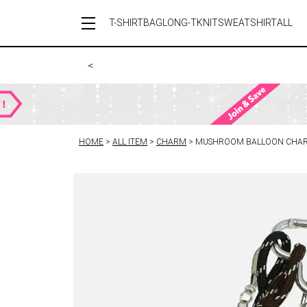
T-SHIRT
BAG
LONG-T
KNIT
SWEATSHIRT
ALL
＜
HOME
ALL ITEM
CHARM
MUSHROOM BALLOON CHA