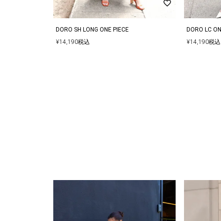
手配させていただきます。
DORO SH LONG ONE PIECE
DORO LC ON
¥
14,190
税込
¥
14,190
税込