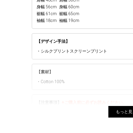
肩幅 48cm
肩幅 50cm
身幅 56cm
身幅 60cm
裾幅 61cm
裾幅 65cm
袖幅 18cm
袖幅 19cm
【デザイン手法】
・シルクプリントスクリーンプリント
【素材】
・Cotton 100%
【注意事項】
※ご購入前に必ずお読みください。
もっと見
▼予約商品と通常商品を同じカートでご注文の場合
ます。
▼生産時期やカラーによってネームタグ、素材など