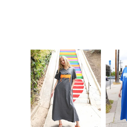
ざいません。
▼プリントは1点ずつ仕上げています。全く同じデ
着用ください。また、お選びいただくことは出来ま
▼商品写真はできる限り実物の色に近づけるよう徹
定、お部屋の照明等により実際の商品と色味が異な
▼実物に近い色は、着用以外の色名が付いた画像が
▼サイズはスタッフが平置きでメジャー計測したも
る場合がございます。
▼ご購入の際に1回の決済で当店が定めている金額
決済でご購入する際は同梱は出来かねます。
▼多くのお客様からアクセスいただいておりますの
ートに入れてしまった場合、ご注文頂いた商品が欠
その場合は、在庫切れのお詫びメールとともに、欠