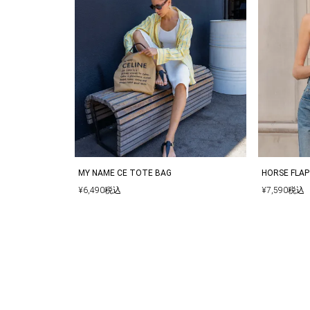
MY NAME CE TOTE BAG
HORSE FLAP
¥
6,490
税込
¥
7,590
税込