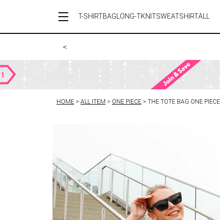
T-SHIRT
BAG
LONG-T
KNIT
SWEATSHIRT
ALL
＜
HOME
ALL ITEM
ONE PIECE
THE TOTE BAG ONE PIECE