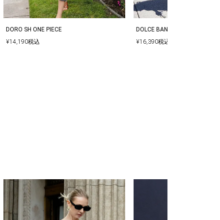
DORO SH ONE PIECE
DOLCE BANANA ONE PIECE
¥
14,190
税込
¥
16,390
税込