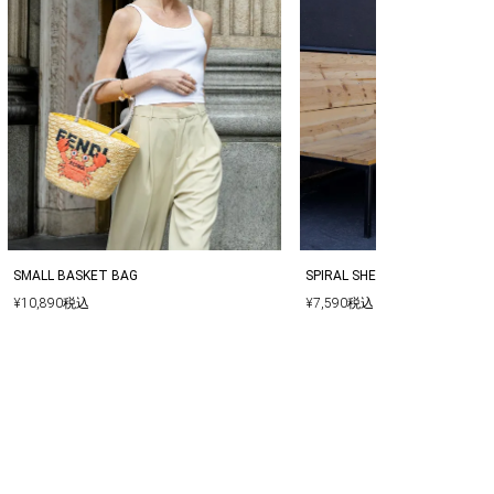
SPIRAL SHELL MOTIF FLAP BA
SMALL BASKET BAG
¥
7,590
税込
¥
10,890
税込