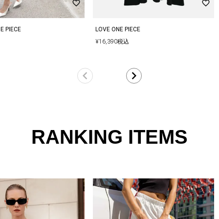
E PIECE
LOVE ONE PIECE
¥
16,390
税込
RANKING ITEMS