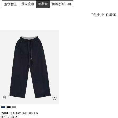
優先度順
新着順
価格が安い順
並び替え
1
件中
1
-
1
件表示
WIDE LEG SWEAT PANTS
¥
7,590
税込