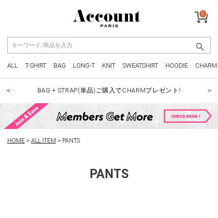
0
ALL
T-SHIRT
BAG
LONG-T
KNIT
SWEATSHIRT
HOODIE
CHARM
BAG + STRAP(単品)ご購入でCHARMプレゼント!
＜
＞
HOME
ALL ITEM
PANTS
PANTS