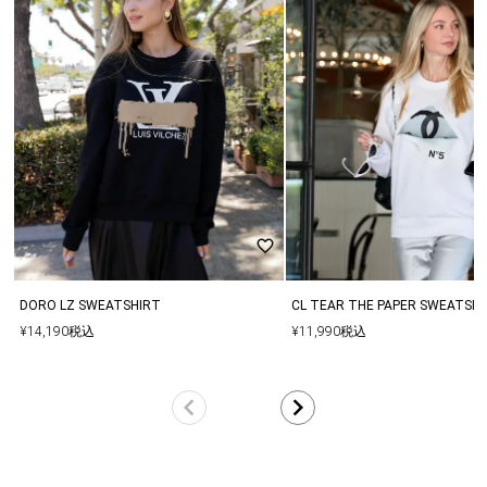
ります。
▼サイズはスタッフが平置きでメジャー計測したものになります。
商品により若干の誤差が生じる場合がございます。
▼ご購入の際に1回の決済で当店が定めている金額以上であれば送
料無料となります。再度、別決済でご購入する際は同梱は出来かね
ます。
▼多くのお客様からアクセスいただいておりますので、他のお客様
と同じタイミングで商品をカートに入れてしまった場合、ご注文頂
いた商品が欠品となる場合もございます。
その場合は、在庫切れのお詫びメールとともに、欠品分の商品をキ
ャンセルした内容にて商品を手配させていただきます。
DORO LZ SWEATSHIRT
CL TEAR THE PAPER SWEATSH
¥
14,190
税込
¥
11,990
税込