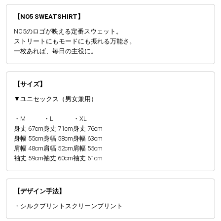
【NO5 SWEATSHIRT】
NO5のロゴが映える定番スウェット。
ストリートにもモードにも振れる万能さ。
一枚あれば、毎日の主役に。
【サイズ】
▼ユニセックス（男女兼用）
・M
・L
・XL
身丈 67cm
身丈 71cm
身丈 76cm
身幅 55cm
身幅 58cm
身幅 63cm
肩幅 48cm
肩幅 52cm
肩幅 55cm
袖丈 59cm
袖丈 60cm
袖丈 61cm
【デザイン手法】
・シルクプリントスクリーンプリント