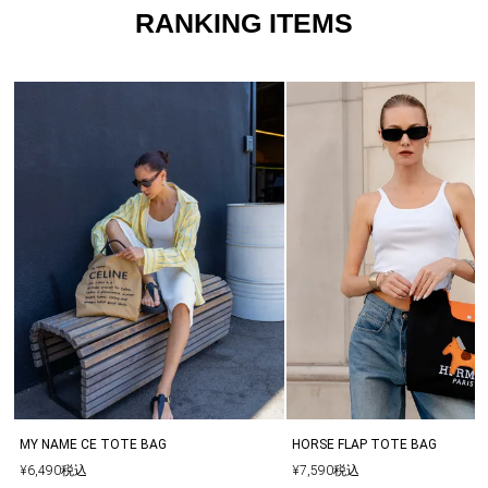
RANKING ITEMS
MY NAME CE TOTE BAG
HORSE FLAP TOTE BAG
¥
6,490
税込
¥
7,590
税込