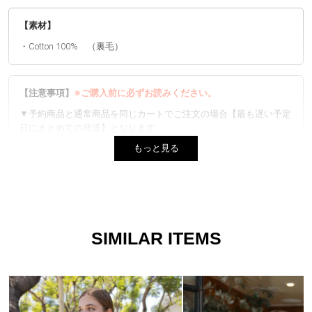
【素材】
・Cotton 100% （裏毛）
【注意事項】
※ご購入前に必ずお読みください。
▼予約商品と通常商品を同じカートでご注文の場合【最も遅い予定
日にまとめての発送】となります。
もっと見る
▼生産時期やカラーによってネームタグ、素材など異なる場合がご
ざいます。 品質には問題ございません。
▼プリントは1点ずつ仕上げています。全く同じデザインはござい
ませんので、風合いとしてご着用ください。また、お選びいただく
ことは出来ません。
SIMILAR ITEMS
▼商品写真はできる限り実物の色に近づけるよう徹底しております
が、 お使いのモニター設定、お部屋の照明等により実際の商品と
色味が異なる場合がございます。
▼実物に近い色は、着用以外の色名が付いた画像が１番近い色にな