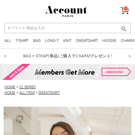
0
ALL
T-SHIRT
BAG
LONG-T
KNIT
SWEATSHIRT
HOODIE
CHARM
BAG + STRAP(単品)ご購入でCHARMプレゼント!
＜
＞
HOME
CL SERIES
HOME
ALL ITEM
SWEATSHIRT