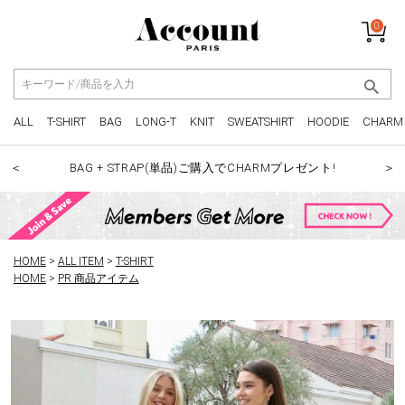
0
ALL
T-SHIRT
BAG
LONG-T
KNIT
SWEATSHIRT
HOODIE
CHARM
BAG + STRAP(単品)ご購入でCHARMプレゼント!
＜
＞
HOME
ALL ITEM
T-SHIRT
HOME
PR 商品アイテム