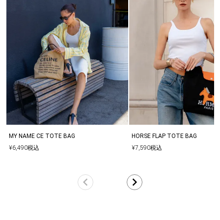
MY NAME CE TOTE BAG
HORSE FLAP TOTE BAG
¥
6,490
税込
¥
7,590
税込