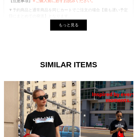
【注意事項】
※ご購入前に必ずお読みください。
▼予約商品と通常商品を同じカートでご注文の場合【最も遅い予定
日にまとめての発送】となります。
もっと見る
▼生産時期やカラーによってネームタグ、素材など異なる場合がご
ざいます。 品質には問題ございません。
▼プリントは1点ずつ仕上げています。全く同じデザインはござい
ませんので、風合いとしてご着用ください。また、お選びいただく
ことは出来ません。
SIMILAR ITEMS
▼商品写真はできる限り実物の色に近づけるよう徹底しております
が、 お使いのモニター設定、お部屋の照明等により実際の商品と
色味が異なる場合がございます。
▼実物に近い色は、着用以外の色名が付いた画像が１番近い色にな
ります。
▼サイズはスタッフが平置きでメジャー計測したものになります。
商品により若干の誤差が生じる場合がございます。
▼ご購入の際に1回の決済で当店が定めている金額以上であれば送