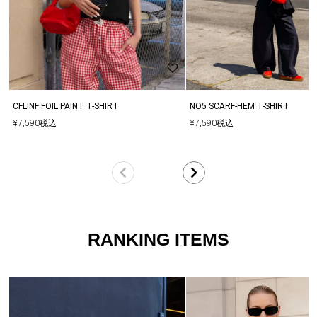
料無料となります。再度、別決済でご購入する際は同梱は出来かね
ます。
▼多くのお客様からアクセスいただいておりますので、他のお客様
と同じタイミングで商品をカートに入れてしまった場合、ご注文頂
いた商品が欠品となる場合もございます。
その場合は、在庫切れのお詫びメールとともに、欠品分の商品をキ
ャンセルした内容にて商品を手配させていただきます。
CFLINF FOIL PAINT T-SHIRT
NO5 SCARF-HEM T-SHIRT
¥
7,590
税込
¥
7,590
税込
RANKING ITEMS