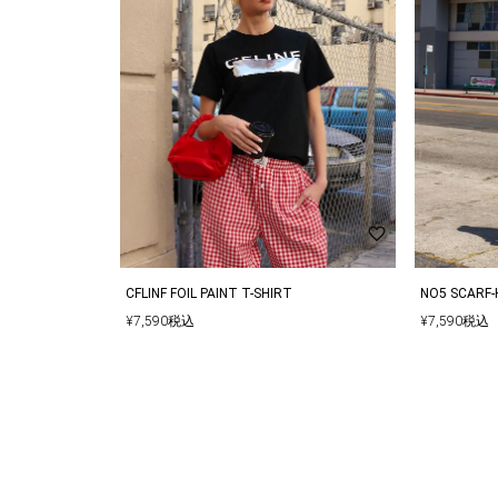
▼サイズはスタッフが平置きでメジャー計測したも
る場合がございます。
▼ご購入の際に1回の決済で当店が定めている金額
決済でご購入する際は同梱は出来かねます。
▼多くのお客様からアクセスいただいておりますの
ートに入れてしまった場合、ご注文頂いた商品が欠
その場合は、在庫切れのお詫びメールとともに、欠
手配させていただきます。
CFLINF FOIL PAINT T-SHIRT
NO5 SCARF-
¥
7,590
税込
¥
7,590
税込