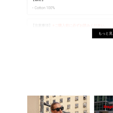
・Cotton 100%
【注意事項】
※ご購入前に必ずお読みください。
もっと見
▼予約商品と通常商品を同じカートでご注文の場合
ます。
▼生産時期やカラーによってネームタグ、素材など
ざいません。
▼プリントは1点ずつ仕上げています。全く同じデ
着用ください。また、お選びいただくことは出来ま
▼商品写真はできる限り実物の色に近づけるよう徹
定、お部屋の照明等により実際の商品と色味が異な
▼実物に近い色は、着用以外の色名が付いた画像が