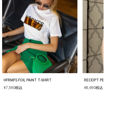
HFRMFS FOIL PAINT T-SHIRT
RECEIPT PERFUME T-SHIRT
¥
7,590
税込
¥
8,690
税込