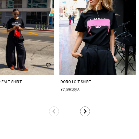
のになります。商品により若干の誤差が生じ
以上であれば送料無料となります。再度、別
で、他のお客様と同じタイミングで商品をカ
品となる場合もございます。
品分の商品をキャンセルした内容にて商品を
HEM T-SHIRT
DORO LC T-SHIRT
¥
7,590
税込