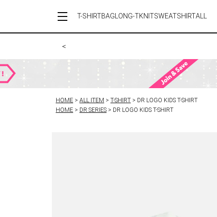
T-SHIRT
BAG
LONG-T
KNIT
SWEATSHIRT
ALL
＜
HOME
ALL ITEM
T-SHIRT
DR LOGO KIDS T-SHIRT
HOME
DR SERIES
DR LOGO KIDS T-SHIRT