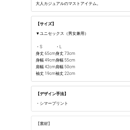
大人カジュアルのマストアイテム。
【サイズ】
▼ユニセックス（男女兼用）
・S
・L
身丈 65cm
身丈 73cm
身幅 49cm
身幅 55cm
肩幅 42cm
肩幅 50cm
袖丈 19cm
袖丈 22cm
【デザイン手法】
・シマープリント
【素材】