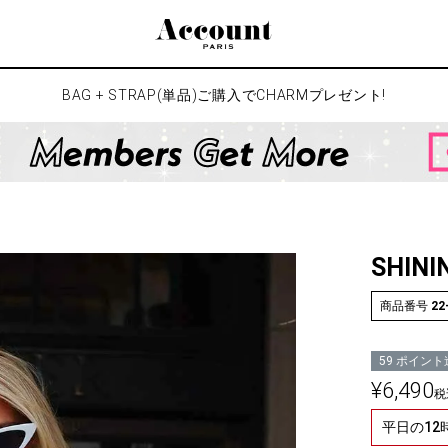
検索
BAG + STRAP(単品)ご購入でCHARMプレゼント!
SHINI
商品番号
22
59
ポイント
¥
6,490
税
平日の1