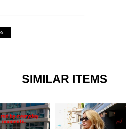
る
【最も遅い予定日にまとめての発送】となり
異なる場合がございます。 品質には問題ご
ザインはございませんので、風合いとしてご
SIMILAR ITEMS
せん。
底しておりますが、 お使いのモニター設
る場合がございます。
１番近い色になります。
のになります。商品により若干の誤差が生じ