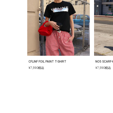
る場合がございます。
▼ご購入の際に1回の決済で当店が定めている金額
決済でご購入する際は同梱は出来かねます。
▼多くのお客様からアクセスいただいておりますの
ートに入れてしまった場合、ご注文頂いた商品が欠
その場合は、在庫切れのお詫びメールとともに、欠
手配させていただきます。
CFLINF FOIL PAINT T-SHIRT
NO5 SCARF-
¥
7,590
税込
¥
7,590
税込