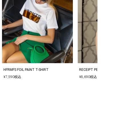
HFRMFS FOIL PAINT T-SHIRT
RECEIPT PERFUME T-SHIRT
¥
7,590
税込
¥
8,690
税込