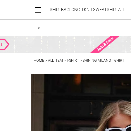
T-SHIRT
BAG
LONG-T
KNIT
SWEATSHIRT
ALL
＜
HOME
ALL ITEM
T-SHIRT
SHINING MILANO T-SHIRT