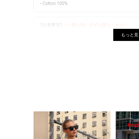
・Cotton 100%
【注意事項】
※ご購入前に必ずお読みください。
もっと見
▼予約商品と通常商品を同じカートでご注文の場合
ます。
▼生産時期やカラーによってネームタグ、素材など
ざいません。
▼プリントは1点ずつ仕上げています。全く同じデ
着用ください。また、お選びいただくことは出来ま
▼商品写真はできる限り実物の色に近づけるよう徹
定、お部屋の照明等により実際の商品と色味が異な
▼実物に近い色は、着用以外の色名が付いた画像が
▼サイズはスタッフが平置きでメジャー計測したも