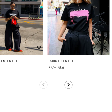
以上であれば送料無料となります。再度、別
で、他のお客様と同じタイミングで商品をカ
品となる場合もございます。
品分の商品をキャンセルした内容にて商品を
HEM T-SHIRT
DORO LC T-SHIRT
¥
7,590
税込