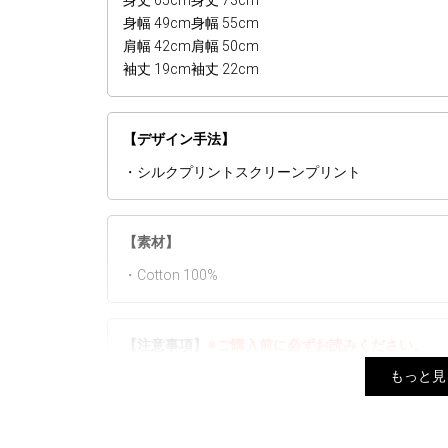
身丈 65cm
身丈 73cm
身幅 49cm
身幅 55cm
肩幅 42cm
肩幅 50cm
袖丈 19cm
袖丈 22cm
【デザイン手法】
・シルクプリントスクリーンプリント
【素材】
・Cotton 100%
【注意事項】
※ご購入前に必ずお読みください。
もっと見
▼予約商品と通常商品を同じカートでご注文の場合
ます。
▼生産時期やカラーによってネームタグ、素材など