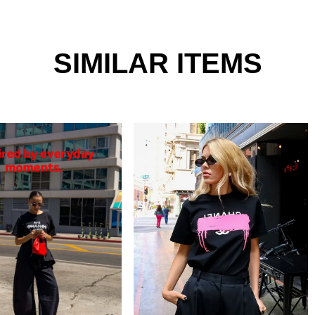
ザインはございませんので、風合いとしてご
SIMILAR ITEMS
せん。
底しておりますが、 お使いのモニター設
る場合がございます。
１番近い色になります。
のになります。商品により若干の誤差が生じ
以上であれば送料無料となります。再度、別
で、他のお客様と同じタイミングで商品をカ
品となる場合もございます。
品分の商品をキャンセルした内容にて商品を