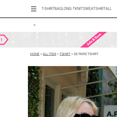
T-SHIRT
BAG
LONG-T
KNIT
SWEATSHIRT
ALL
＜
HOME
ALL ITEM
T-SHIRT
DE PARIS T-SHIRT