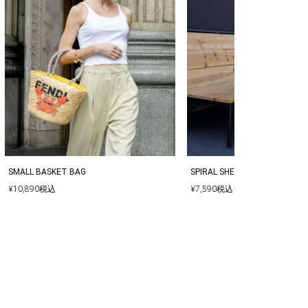
SPIRAL SHELL MOTIF FLAP BA
SMALL BASKET BAG
¥
7,590
税込
¥
10,890
税込