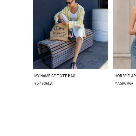
MY NAME CE TOTE BAG
HORSE FLAP
¥
6,490
税込
¥
7,590
税込