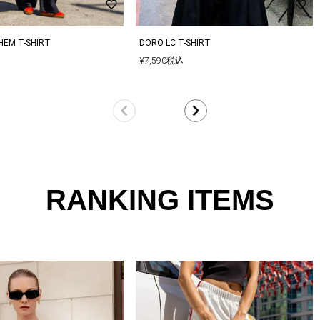
HEM T-SHIRT
DORO LC T-SHIRT
¥
7,590
税込
RANKING ITEMS