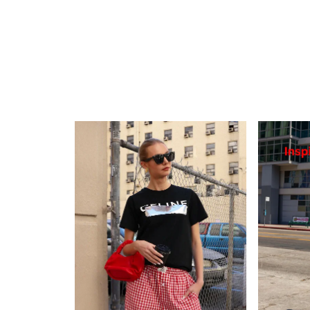
ざいません。
▼プリントは1点ずつ仕上げています。全く同じデ
着用ください。また、お選びいただくことは出来ま
▼商品写真はできる限り実物の色に近づけるよう徹
定、お部屋の照明等により実際の商品と色味が異な
▼実物に近い色は、着用以外の色名が付いた画像が
▼サイズはスタッフが平置きでメジャー計測したも
る場合がございます。
▼ご購入の際に1回の決済で当店が定めている金額
決済でご購入する際は同梱は出来かねます。
▼多くのお客様からアクセスいただいておりますの
ートに入れてしまった場合、ご注文頂いた商品が欠
その場合は、在庫切れのお詫びメールとともに、欠