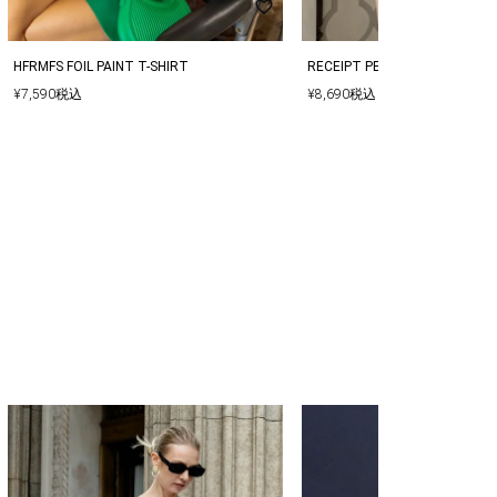
HFRMFS FOIL PAINT T-SHIRT
RECEIPT PERFUME T-SHIRT
¥
7,590
税込
¥
8,690
税込