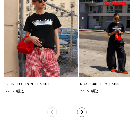
ります。
▼サイズはスタッフが平置きでメジャー計測したものになります。
商品により若干の誤差が生じる場合がございます。
▼ご購入の際に1回の決済で当店が定めている金額以上であれば送
料無料となります。再度、別決済でご購入する際は同梱は出来かね
ます。
▼多くのお客様からアクセスいただいておりますので、他のお客様
と同じタイミングで商品をカートに入れてしまった場合、ご注文頂
いた商品が欠品となる場合もございます。
その場合は、在庫切れのお詫びメールとともに、欠品分の商品をキ
ャンセルした内容にて商品を手配させていただきます。
CFLINF FOIL PAINT T-SHIRT
NO5 SCARF-HEM T-SHIRT
¥
7,590
税込
¥
7,590
税込