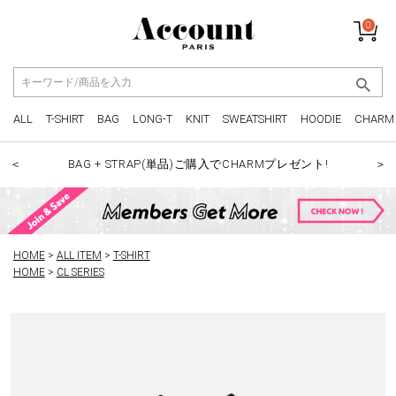
0
ALL
T-SHIRT
BAG
LONG-T
KNIT
SWEATSHIRT
HOODIE
CHARM
BAG + STRAP(単品)ご購入でCHARMプレゼント!
＜
＞
HOME
ALL ITEM
T-SHIRT
HOME
CL SERIES