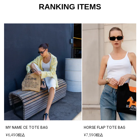
RANKING ITEMS
MY NAME CE TOTE BAG
HORSE FLAP TOTE BAG
¥
6,490
税込
¥
7,590
税込