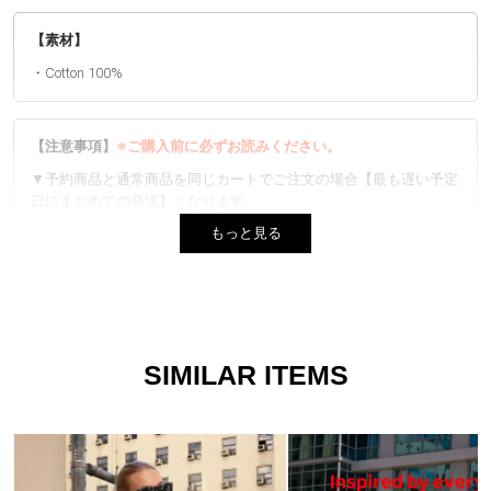
【素材】
・Cotton 100%
【注意事項】
※ご購入前に必ずお読みください。
▼予約商品と通常商品を同じカートでご注文の場合【最も遅い予定
日にまとめての発送】となります。
もっと見る
▼生産時期やカラーによってネームタグ、素材など異なる場合がご
ざいます。 品質には問題ございません。
▼プリントは1点ずつ仕上げています。全く同じデザインはござい
ませんので、風合いとしてご着用ください。また、お選びいただく
ことは出来ません。
SIMILAR ITEMS
▼商品写真はできる限り実物の色に近づけるよう徹底しております
が、 お使いのモニター設定、お部屋の照明等により実際の商品と
色味が異なる場合がございます。
▼実物に近い色は、着用以外の色名が付いた画像が１番近い色にな