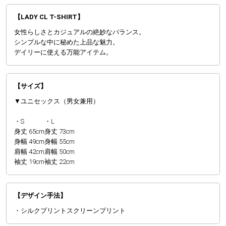
【LADY CL T-SHIRT】
女性らしさとカジュアルの絶妙なバランス。
シンプルな中に秘めた上品な魅力。
デイリーに使える万能アイテム。
【サイズ】
▼ユニセックス（男女兼用）
・S
・L
身丈 65cm
身丈 73cm
身幅 49cm
身幅 55cm
肩幅 42cm
肩幅 50cm
袖丈 19cm
袖丈 22cm
【デザイン手法】
・シルクプリントスクリーンプリント